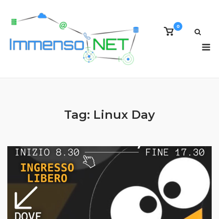
Skip
to
0
content
View
shopping
M
cart
Tag:
Linux Day