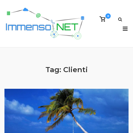
Skip
to
0
content
View
shopping
M
cart
Tag:
Clienti