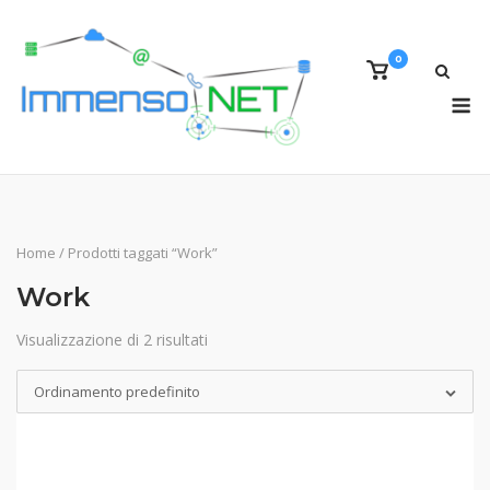
Skip
to
0
content
View
shopping
M
cart
Home
/ Prodotti taggati “Work”
Work
Visualizzazione di 2 risultati
Ordinamento predefinito