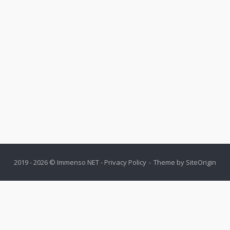
2019
- 2026 © Immenso NET -
Privacy Policy
Theme by
SiteOrigin