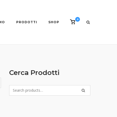
0
View
AMO
PRODOTTI
SHOP
shopping
cart
Cerca Prodotti
Search
SEARCH
for: