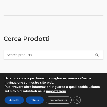
Cerca Prodotti
Search
SEARC
for:
Usiamo i cookie per fornirti la miglior esperienza d'uso e
navigazione sul nostro sito web.
Puoi trovare altre informazioni riguardo a quali cookie usiamo
sul sito o disabilitarli nelle
impostazioni
.
CLOSE GDPR CO
2019
- 2026 © Immenso NET -
Privacy Policy
Theme by
SiteOrigin
Accetta
Rifiuta
Impostazioni