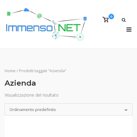
Skip
to
0
content
View
shopping
M
cart
Home
/ Prodotti taggati “Azienda”
Azienda
Visualizzazione del risultato
Ordinamento predefinito