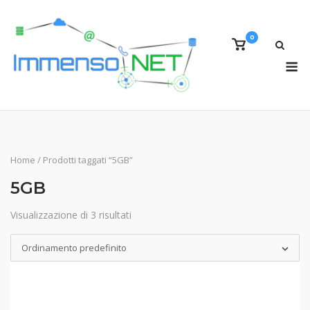
Skip
to
0
content
View
shopping
M
cart
Home
/ Prodotti taggati “5GB”
5GB
Visualizzazione di 3 risultati
Ordinamento predefinito