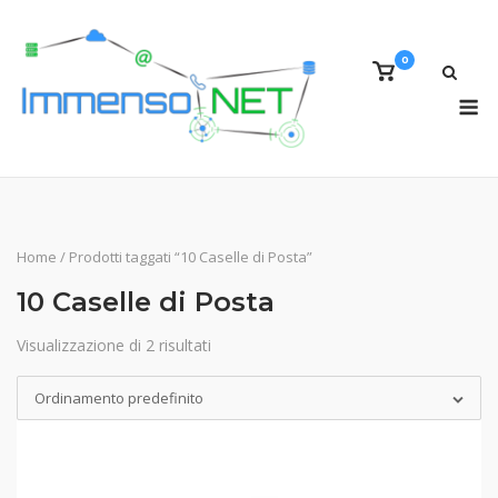
Skip
to
0
content
View
shopping
M
cart
Home
/ Prodotti taggati “10 Caselle di Posta”
10 Caselle di Posta
Visualizzazione di 2 risultati
Ordinamento predefinito