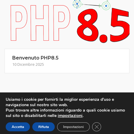
Benvenuto PHP8.5
10 Dicembre 2025
Usiamo i cookie per fornirti la miglior esperienza d'uso e
navigazione sul nostro sito web.
Puoi trovare altre informazioni riguardo a quali cookie usiamo
sul sito o disabilitarli nelle
impostazioni
.
CLOSE GDPR CO
2019
- 2026 © Immenso NET -
Privacy Policy
Theme by
SiteOrigin
Accetta
Rifiuta
Impostazioni