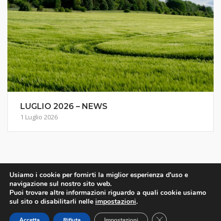
LUGLIO 2026 – NEWS
1 Luglio 2026
Usiamo i cookie per fornirti la miglior esperienza d'uso e
navigazione sul nostro sito web.
Puoi trovare altre informazioni riguardo a quali cookie usiamo
sul sito o disabilitarli nelle
impostazioni
.
CLOSE GDPR CO
2019
- 2026 © Immenso NET -
Privacy Policy
Theme by
SiteOrigin
Accetta
Rifiuta
Impostazioni