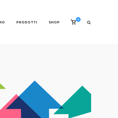
0
View
AMO
PRODOTTI
SHOP
shopping
cart