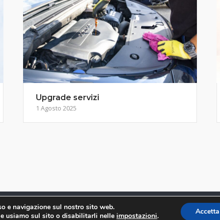
Upgrade servizi
1 Agosto 2025
uso e navigazione sul nostro sito web.
2019
- 2026 © Immenso NET -
Privacy Policy
Theme by
SiteOrigin
Accetta
e usiamo sul sito o disabilitarli nelle
impostazioni
.