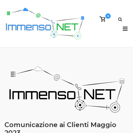
Skip
to
0
content
View
shopping
M
cart
Comunicazione ai Clienti Maggio
2023