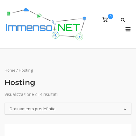
Skip
to
0
content
View
shopping
M
cart
Home
/ Hosting
Hosting
Visualizzazione di 4 risultati
Ordinamento predefinito